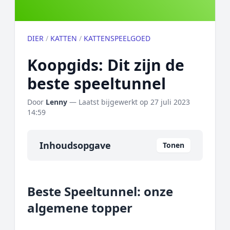
DIER
/
KATTEN
/
KATTENSPEELGOED
Koopgids: Dit zijn de
beste speeltunnel
Door
Lenny
— Laatst bijgewerkt op
27 juli 2023
14:59
Inhoudsopgave
Tonen
Overzicht
Beste Speeltunnel: onze
Onze algemene topper
algemene topper
Prijs topper
Populaire merken