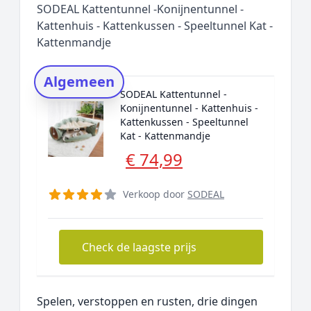
SODEAL Kattentunnel -Konijnentunnel -
Rating topper
Kattenhuis - Kattenkussen - Speeltunnel Kat -
Kattenmandje
Onderzoeksmethode
Alternatieven
Algemeen
Prijsniveaus
SODEAL Kattentunnel -
Konijnentunnel - Kattenhuis -
Kattenkussen - Speeltunnel
Kat - Kattenmandje
€ 74,99
Verkoop door
SODEAL
Check de laagste prijs
Spelen, verstoppen en rusten, drie dingen