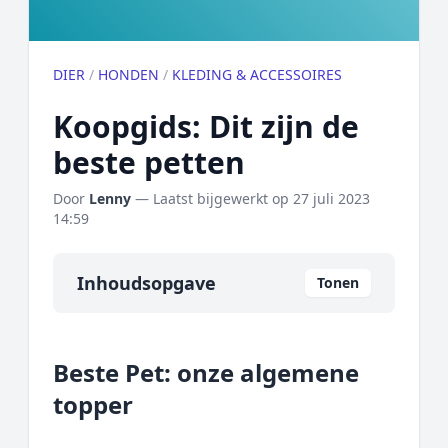
DIER
/
HONDEN
/
KLEDING & ACCESSOIRES
Koopgids: Dit zijn de
beste petten
Door
Lenny
— Laatst bijgewerkt op
27 juli 2023
14:59
Inhoudsopgave
Tonen
Overzicht
Beste Pet: onze algemene
Onze algemene topper
topper
Prijs topper
Populaire merken