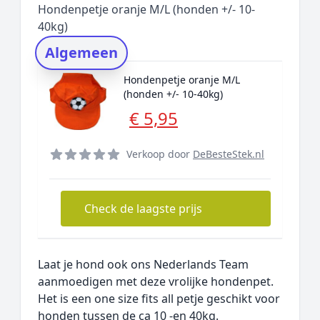
Hondenpetje oranje M/L (honden +/- 10-
Rating topper
40kg)
Onderzoeksmethode
Algemeen
Alternatieven
Hondenpetje oranje M/L
Prijsniveaus
(honden +/- 10-40kg)
€ 5,95
Verkoop door
DeBesteStek.nl
Check de laagste prijs
Laat je hond ook ons Nederlands Team
aanmoedigen met deze vrolijke hondenpet.
Het is een one size fits all petje geschikt voor
honden tussen de ca 10 -en 40kg.