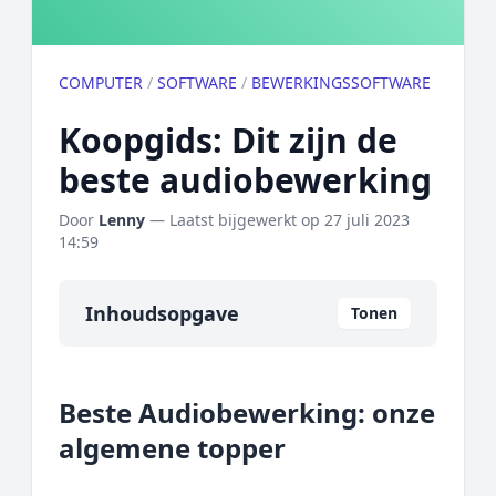
COMPUTER
/
SOFTWARE
/
BEWERKINGSSOFTWARE
Koopgids: Dit zijn de
beste audiobewerking
Door
Lenny
— Laatst bijgewerkt op
27 juli 2023
14:59
Inhoudsopgave
Tonen
Overzicht
Beste Audiobewerking: onze
Onze algemene topper
algemene topper
Prijs topper
Populaire merken