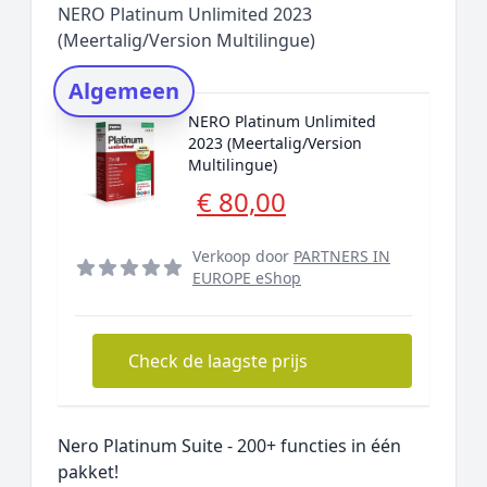
NERO Platinum Unlimited 2023
Rating topper
(Meertalig/Version Multilingue)
Onderzoeksmethode
Algemeen
Alternatieven
NERO Platinum Unlimited
Prijsniveaus
2023 (Meertalig/Version
Multilingue)
€ 80,00
Verkoop door
PARTNERS IN
EUROPE eShop
Check de laagste prijs
Nero Platinum Suite - 200+ functies in één
pakket!