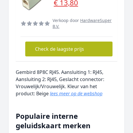
€ 13,80
Verkoop door
HardwareSuper
B.V.
Check de laagste prijs
Gembird 8P8C RJ45. Aansluiting 1: RJ45,
Aansluiting 2: RJ45, Geslacht connector:
Vrouwelijk/Vrouwelijk. Kleur van het
product: Beige
lees meer op de webshop
Populaire interne
geluidskaart merken