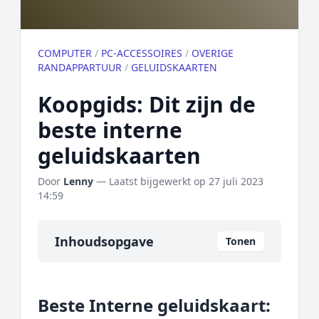
COMPUTER
/
PC-ACCESSOIRES
/
OVERIGE
RANDAPPARTUUR
/
GELUIDSKAARTEN
Koopgids: Dit zijn de
beste interne
geluidskaarten
Door
Lenny
— Laatst bijgewerkt op
27 juli 2023
14:59
Inhoudsopgave
Tonen
Overzicht
Beste Interne geluidskaart:
Onze algemene topper