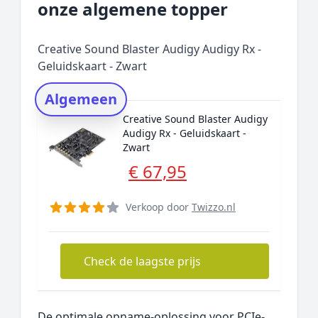
onze algemene topper
Prijs topper
Populaire merken
Creative Sound Blaster Audigy Audigy Rx -
Rating topper
Geluidskaart - Zwart
Onderzoeksmethode
Algemeen
Alternatieven
Creative Sound Blaster Audigy
Prijsniveaus
Audigy Rx - Geluidskaart -
Zwart
€ 67,95
Verkoop door
Twizzo.nl
Check de laagste prijs
De optimale opname-oplossing voor PCIe-