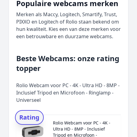
Populaire webcams merken
Merken als Maccy, Logitech, Smartify, Trust,
PIXXO en Logitech of Rolio staan bekend om
hun kwaliteit. Kies een van deze merken voor
een betrouwbare en duurzame webcams.
Beste Webcams: onze rating
topper
Rolio Webcam voor PC - 4K - Ultra HD - 8MP -
Inclusief Tripod en Microfoon - Ringlamp -
Universeel
Rating
Rolio Webcam voor PC - 4K -
Ultra HD - 8MP - Inclusief
Tripod en Microfoon -