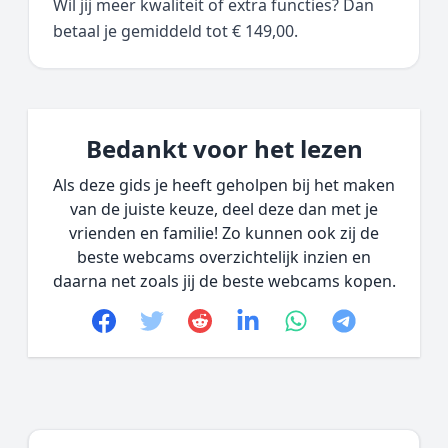
Wil jij meer kwaliteit of extra functies? Dan
betaal je gemiddeld tot € 149,00.
Bedankt voor het lezen
Als deze gids je heeft geholpen bij het maken
van de juiste keuze, deel deze dan met je
vrienden en familie! Zo kunnen ook zij de
beste webcams overzichtelijk inzien en
daarna net zoals jij de beste webcams kopen.
Facebook
Twitter
Reddit
linkedin
whatsapp
telegram