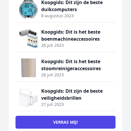
Koopgids: Dit zijn de beste
duikcomputers
8 augustus 2023
Koopgids: Dit is het beste
boenmachineaccessoires
28 juli 2023
Koopgids: Dit is het beste
stoomreinigeraccessoires
28 juli 2023
Koopgids: Dit zijn de beste
veiligheidsbrillen
27 juli 2023
VERRAS MIJ!