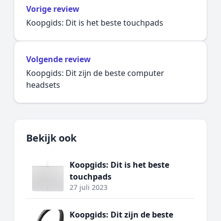
Vorige review
Koopgids: Dit is het beste touchpads
Volgende review
Koopgids: Dit zijn de beste computer
headsets
Bekijk ook
Koopgids: Dit is het beste
touchpads
27 juli 2023
Koopgids: Dit zijn de beste