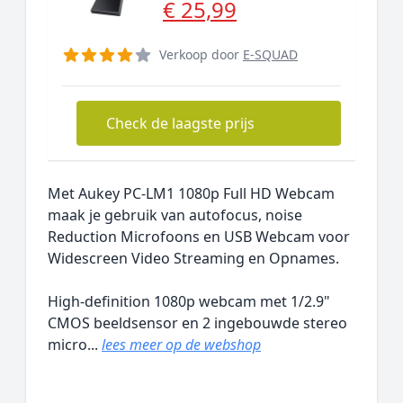
€ 25,99
Verkoop door
E-SQUAD
Check de laagste prijs
Met Aukey PC-LM1 1080p Full HD Webcam
maak je gebruik van autofocus, noise
Reduction Microfoons en USB Webcam voor
Widescreen Video Streaming en Opnames.
High-definition 1080p webcam met 1/2.9"
CMOS beeldsensor en 2 ingebouwde stereo
micro...
lees meer op de webshop