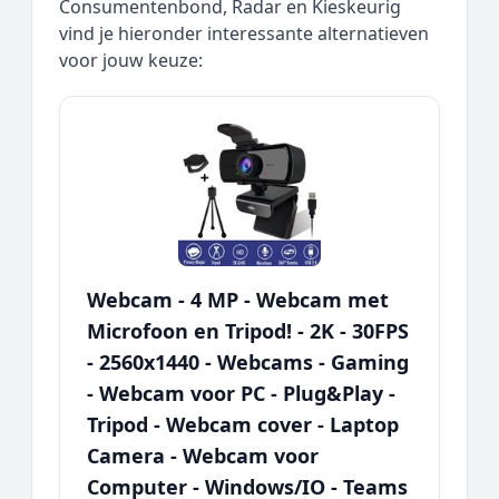
Consumentenbond, Radar en Kieskeurig
vind je hieronder interessante alternatieven
voor jouw keuze:
Webcam - 4 MP - Webcam met
Microfoon en Tripod! - 2K - 30FPS
- 2560x1440 - Webcams - Gaming
- Webcam voor PC - Plug&Play -
Tripod - Webcam cover - Laptop
Camera - Webcam voor
Computer - Windows/IO - Teams