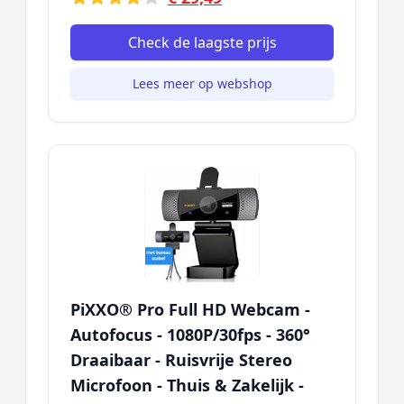
Check de laagste prijs
Lees meer op webshop
PiXXO® Pro Full HD Webcam -
Autofocus - 1080P/30fps - 360°
Draaibaar - Ruisvrije Stereo
Microfoon - Thuis & Zakelijk -