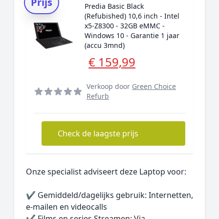
Prijs
Predia Basic Black
(Refubished) 10,6 inch - Intel
x5-Z8300 - 32GB eMMC -
Windows 10 - Garantie 1 jaar
(accu 3mnd)
€ 159,99
Verkoop door
Green Choice
Refurb
Check de laagste prijs
Onze specialist adviseert deze Laptop voor:
✔ Gemiddeld/dagelijks gebruik: Internetten,
e-mailen en videocalls
✔ Films en series Streamen: Via