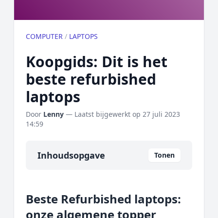
COMPUTER
/
LAPTOPS
Koopgids: Dit is het
beste refurbished
laptops
Door
Lenny
— Laatst bijgewerkt op
27 juli 2023
14:59
Inhoudsopgave
Tonen
Overzicht
Beste Refurbished laptops:
Onze algemene topper
onze algemene topper