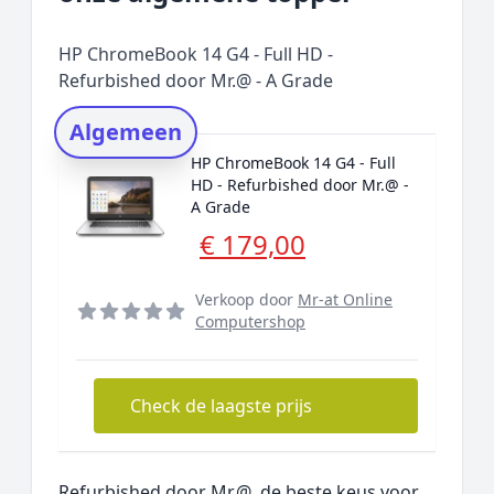
Prijs topper
Populaire merken
HP ChromeBook 14 G4 - Full HD -
Rating topper
Refurbished door Mr.@ - A Grade
Onderzoeksmethode
Algemeen
Alternatieven
HP ChromeBook 14 G4 - Full
Prijsniveaus
HD - Refurbished door Mr.@ -
A Grade
€ 179,00
Verkoop door
Mr-at Online
Computershop
Check de laagste prijs
Refurbished door Mr.@, de beste keus voor