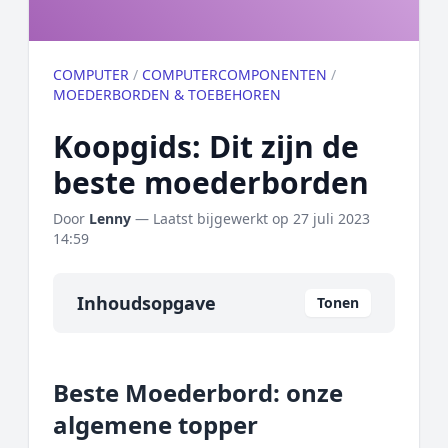
COMPUTER
/
COMPUTERCOMPONENTEN
/
MOEDERBORDEN & TOEBEHOREN
Koopgids: Dit zijn de
beste moederborden
Door
Lenny
— Laatst bijgewerkt op
27 juli 2023
14:59
Inhoudsopgave
Tonen
Overzicht
Beste Moederbord: onze
Onze algemene topper
algemene topper
Prijs topper