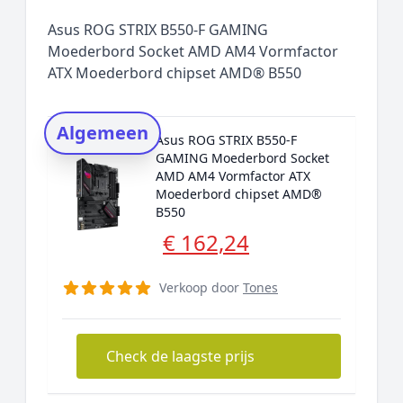
Populaire merken
Asus ROG STRIX B550-F GAMING
Rating topper
Moederbord Socket AMD AM4 Vormfactor
ATX Moederbord chipset AMD® B550
Onderzoeksmethode
Alternatieven
Algemeen
Prijsniveaus
Asus ROG STRIX B550-F
GAMING Moederbord Socket
AMD AM4 Vormfactor ATX
Moederbord chipset AMD®
B550
€ 162,24
Verkoop door
Tones
Check de laagste prijs