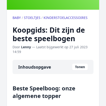
BABY
/
STOELTJES
/
KINDERSTOELACCESSOIRES
Koopgids: Dit zijn de
beste speelbogen
Door
Lenny
— Laatst bijgewerkt op
27 juli 2023
14:59
Inhoudsopgave
Tonen
Overzicht
Beste Speelboog: onze
Onze algemene topper
algemene topper
Prijs topper
Populaire merken