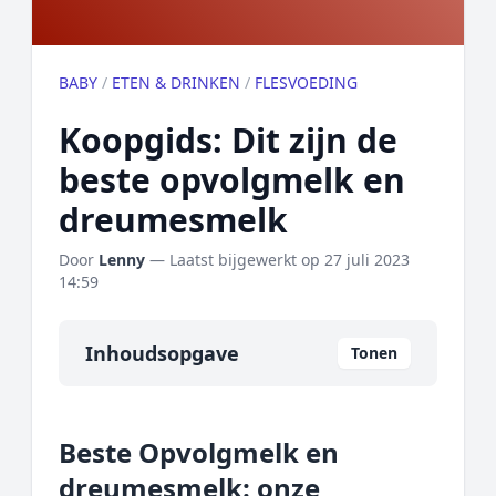
BABY
/
ETEN & DRINKEN
/
FLESVOEDING
Koopgids: Dit zijn de
beste opvolgmelk en
dreumesmelk
Door
Lenny
— Laatst bijgewerkt op
27 juli 2023
14:59
Inhoudsopgave
Tonen
Overzicht
Beste Opvolgmelk en
Onze algemene topper
dreumesmelk: onze