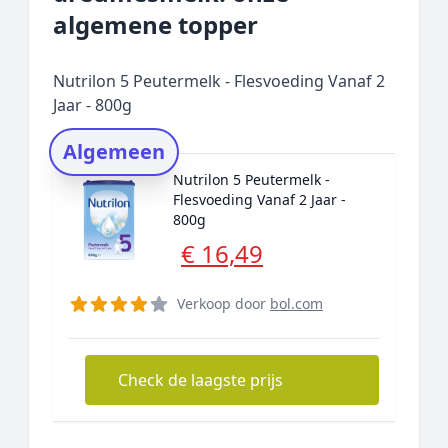
Prijs topper
algemene topper
Populaire merken
Rating topper
Nutrilon 5 Peutermelk - Flesvoeding Vanaf 2
Onderzoeksmethode
Jaar - 800g
Alternatieven
Algemeen
Prijsniveaus
Nutrilon 5 Peutermelk -
Flesvoeding Vanaf 2 Jaar -
800g
€ 16,49
Verkoop door
bol.com
Check de laagste prijs