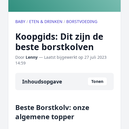
BABY
/
ETEN & DRINKEN
/
BORSTVOEDING
Koopgids: Dit zijn de
beste borstkolven
Door
Lenny
— Laatst bijgewerkt op
27 juli 2023
14:59
Inhoudsopgave
Tonen
Overzicht
Beste Borstkolv: onze
Onze algemene topper
algemene topper
Prijs topper
Populaire merken