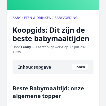
BABY
/
ETEN & DRINKEN
/
BABYVOEDING
Koopgids: Dit zijn de
beste babymaaltijden
Door
Lenny
— Laatst bijgewerkt op
27 juli 2023
14:59
Inhoudsopgave
Tonen
Overzicht
Beste Babymaaltijd: onze
Onze algemene topper
algemene topper
Prijs topper
Populaire merken