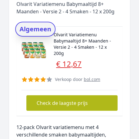
Olvarit Variatiemenu Babymaaltijd 8+
Rating topper
Maanden - Versie 2 - 4 Smaken - 12 x 200g
Onderzoeksmethode
Algemeen
Alternatieven
Olvarit Variatiemenu
Prijsniveaus
Babymaaltijd 8+ Maanden -
Versie 2 - 4 Smaken - 12 x
200g
€ 12,67
Verkoop door
bol.com
Check de laagste prijs
12-pack Olvarit variatiemenu met 4
verschillende smaken babymaaltijden,