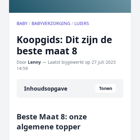
BABY
/
BABYVERZORGING
/
LUIERS
Koopgids: Dit zijn de
beste maat 8
Door
Lenny
— Laatst bijgewerkt op
27 juli 2023
14:59
Inhoudsopgave
Tonen
Overzicht
Beste Maat 8: onze
Onze algemene topper
algemene topper
Prijs topper
Populaire merken