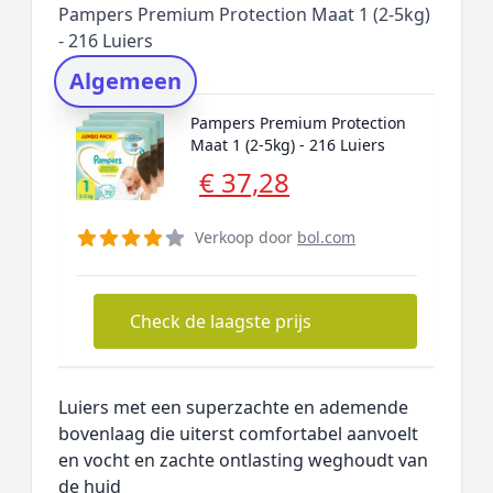
Pampers Premium Protection Maat 1 (2-5kg)
Rating topper
- 216 Luiers
Onderzoeksmethode
Algemeen
Alternatieven
Pampers Premium Protection
Prijsniveaus
Maat 1 (2-5kg) - 216 Luiers
€ 37,28
Verkoop door
bol.com
Check de laagste prijs
Luiers met een superzachte en ademende
bovenlaag die uiterst comfortabel aanvoelt
en vocht en zachte ontlasting weghoudt van
de huid