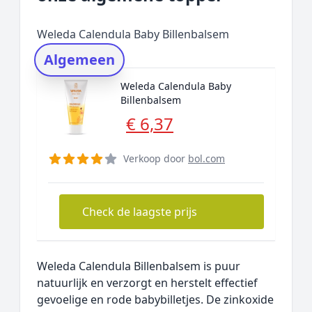
Welke creme voor gezicht baby?
Welke verzorgingsproducten voor
Weleda Calendula Baby Billenbalsem
pasgeboren baby?
Algemeen
Waar kun je babyolie voor
gebruiken?
Weleda Calendula Baby
Waarmee baby insmeren?
Billenbalsem
€ 6,37
Prijs topper
Populaire merken
Verkoop door
bol.com
Rating topper
Onderzoeksmethode
Check de laagste prijs
Alternatieven
Prijsniveaus
Weleda Calendula Billenbalsem is puur
natuurlijk en verzorgt en herstelt effectief
gevoelige en rode babybilletjes. De zinkoxide