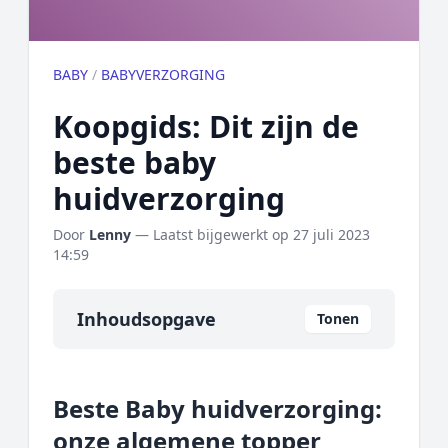
BABY
/
BABYVERZORGING
Koopgids: Dit zijn de
beste baby
huidverzorging
Door
Lenny
— Laatst bijgewerkt op
27 juli 2023
14:59
Inhoudsopgave
Tonen
Overzicht
Beste Baby huidverzorging:
Onze algemene topper
onze algemene topper