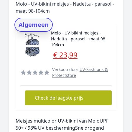
Molo - UV-bikini meisjes - Nadetta - parasol -
Rating topper
maat 98-104cm
Onderzoeksmethode
Algemeen
Alternatieven
Molo - UV-bikini meisjes -
Prijsniveaus
Nadetta - parasol - maat 98-
104cm
€ 23,99
Verkoop door
UV-Fashions &
Protectstore
Check de laagste prijs
Meisjes multicolor UV-bikini van MoloUPF
50+ / 98% UV beschermingSneldrogend