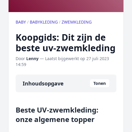
BABY
/
BABYKLEDING
/
ZWEMKLEDING
Koopgids: Dit zijn de
beste uv-zwemkleding
Door
Lenny
— Laatst bijgewerkt op
27 juli 2023
14:59
Inhoudsopgave
Tonen
Overzicht
Beste UV-zwemkleding:
Onze algemene topper
onze algemene topper
Prijs topper
Populaire merken