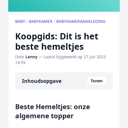
BABY
/
BABYKAMER
/
BABYKAMERAANKLEDING
Koopgids: Dit is het
beste hemeltjes
Door
Lenny
— Laatst bijgewerkt op
27 juli 2023
14:59
Inhoudsopgave
Tonen
Overzicht
Beste Hemeltjes: onze
Onze algemene topper
algemene topper
Prijs topper
Populaire merken