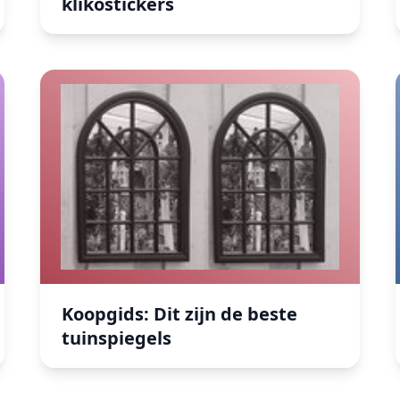
klikostickers
buiten
Koopgids: Dit zijn de beste tuinspiegels
Koopgids: Dit zijn de beste
tuinspiegels