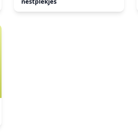
nestplekjes
en