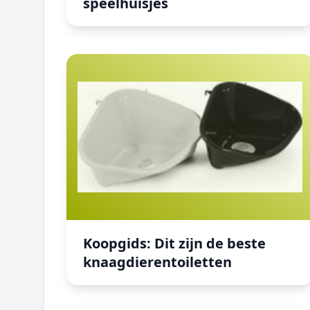
speelhuisjes
Koopgids: Dit zijn de beste knaagdierentoilett
Koopgids: Dit zijn de beste
knaagdierentoiletten