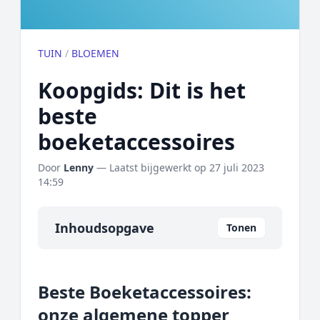
TUIN
/
BLOEMEN
Koopgids: Dit is het
beste
boeketaccessoires
Door
Lenny
— Laatst bijgewerkt op
27 juli 2023
14:59
Inhoudsopgave
Tonen
Overzicht
Beste Boeketaccessoires:
Onze algemene topper
onze algemene topper