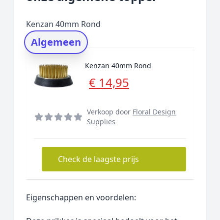
Prijs topper
Populaire merken
Kenzan 40mm Rond
Rating topper
Algemeen
Onderzoeksmethode
Alternatieven
Kenzan 40mm Rond
Prijsniveaus
€ 14,95
Verkoop door
Floral Design
Supplies
Check de laagste prijs
Eigenschappen en voordelen: