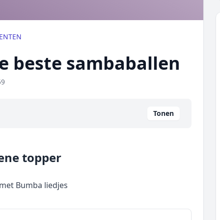
ENTEN
 de beste sambaballen
59
Tonen
ene topper
met Bumba liedjes