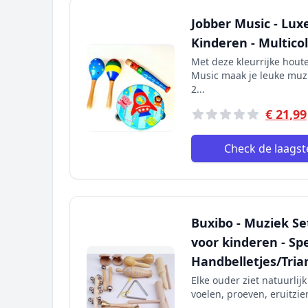
Jobber Music - Lu
Kinderen - Multico
Met deze kleurrijke hout
Music maak je leuke muzi
2...
€ 21,99
Check de laagste
Buxibo - Muziek Se
voor kinderen - S
Handbelletjes/Tri
Elke ouder ziet natuurlij
voelen, proeven, eruitzie