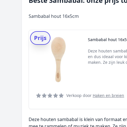
Beste Sambabal: onze prijs t
Sambabal hout 16x5cm
Prijs
Sambabal hout 16x
Deze houten sambaba
en dus ideaal voor 
maken. Ze zijn leuk o
Verkoop door
Haken en breien
Deze houten sambabal is klein van formaat en
mee te rammelen of muziek te maken. Ze zijn l