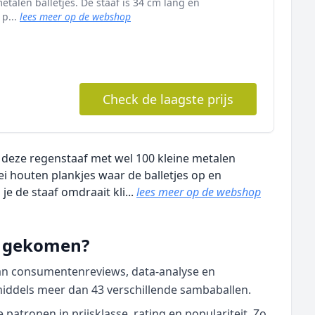
etalen balletjes. De staaf is 34 cm lang en
 p...
lees meer op de webshop
Check de laagste prijs
: deze regenstaaf met wel 100 kleine metalen
rlei houten plankjes waar de balletjes op en
e de staaf omdraait kli...
lees meer op de webshop
nd gekomen?
van consumentenreviews, data‑analyse en
middels meer dan 43 verschillende sambaballen.
atronen in prijsklasse, rating en populariteit. Zo