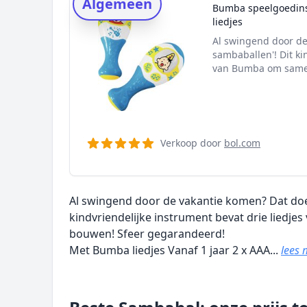
Algemeen
Onderzoeksmethode
Bumba speelgoedins
liedjes
Alternatieven
Al swingend door de
Prijsniveaus
sambaballen'! Dit ki
van Bumba om same
Verkoop door
bol.com
Al swingend door de vakantie komen? Dat doe 
kindvriendelijke instrument bevat drie liedje
bouwen! Sfeer gegarandeerd!
Met Bumba liedjes Vanaf 1 jaar 2 x AAA...
lees