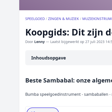
SPEELGOED
/
ZINGEN & MUZIEK
/
MUZIEKINSTRUM
Koopgids: Dit zijn
Door
Lenny
— Laatst bijgewerkt op
27 juli 2023 14:
Inhoudsopgave
Overzicht
Beste Sambabal: onze algem
Onze algemene topper
Prijs topper
Bumba speelgoedinstrument - sambaballen - 
Populaire merken
Rating topper