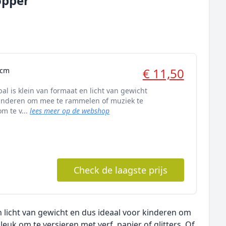
opper
€ 11,50
5cm
l is klein van formaat en licht van gewicht
kinderen om mee te rammelen of muziek te
m te v...
lees meer op de webshop
Check de laagste prijs
 licht van gewicht en dus ideaal voor kinderen om
euk om te versieren met verf, papier of glitters. Of