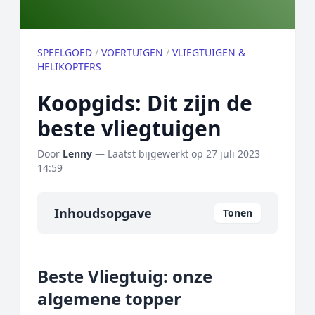
SPEELGOED
/
VOERTUIGEN
/
VLIEGTUIGEN &
HELIKOPTERS
Koopgids: Dit zijn de
beste vliegtuigen
Door
Lenny
— Laatst bijgewerkt op
27 juli 2023
14:59
Inhoudsopgave
Tonen
Overzicht
Beste Vliegtuig: onze
Onze algemene topper
algemene topper
Prijs topper