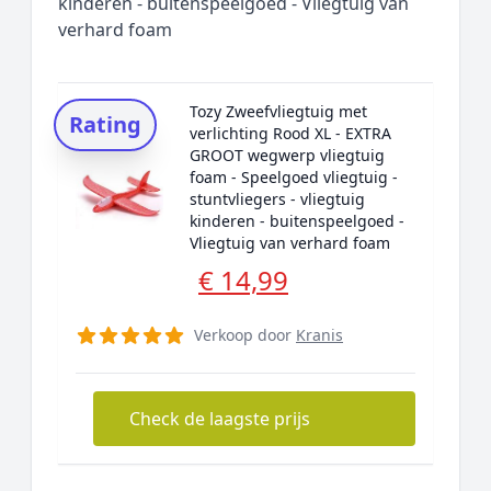
kinderen - buitenspeelgoed - Vliegtuig van
verhard foam
Tozy Zweefvliegtuig met
Rating
verlichting Rood XL - EXTRA
GROOT wegwerp vliegtuig
foam - Speelgoed vliegtuig -
stuntvliegers - vliegtuig
kinderen - buitenspeelgoed -
Vliegtuig van verhard foam
€ 14,99
Verkoop door
Kranis
Check de laagste prijs