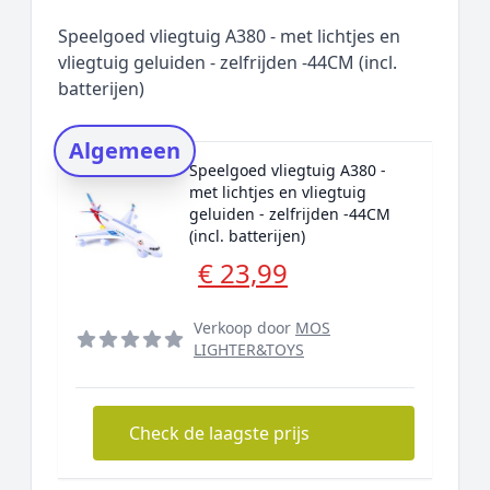
Populaire merken
Speelgoed vliegtuig A380 - met lichtjes en
Rating topper
vliegtuig geluiden - zelfrijden -44CM (incl.
batterijen)
Onderzoeksmethode
Alternatieven
Algemeen
Prijsniveaus
Speelgoed vliegtuig A380 -
met lichtjes en vliegtuig
geluiden - zelfrijden -44CM
(incl. batterijen)
€ 23,99
Verkoop door
MOS
LIGHTER&TOYS
Check de laagste prijs