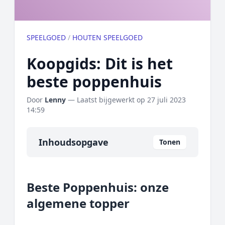
SPEELGOED
/
HOUTEN SPEELGOED
Koopgids: Dit is het
beste poppenhuis
Door
Lenny
— Laatst bijgewerkt op
27 juli 2023
14:59
Inhoudsopgave
Tonen
Overzicht
Beste Poppenhuis: onze
Onze algemene topper
algemene topper
Prijs topper
Populaire merken