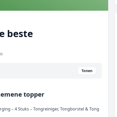
de beste
00
Tonen
lgemene topper
ing – 4 Stuks – Tongreiniger, Tongborstel & Tong