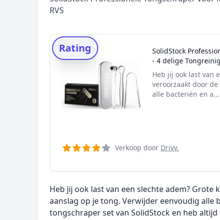
RVS
Rating
SolidStock Professi
- 4 delige Tongreini
Heb jij ook last van
veroorzaakt door de 
alle bacteriën en a..
Verkoop door
Drivv.
Heb jij ook last van een slechte adem? Grote
aanslag op je tong. Verwijder eenvoudig alle
tongschraper set van SolidStock en heb altijd 