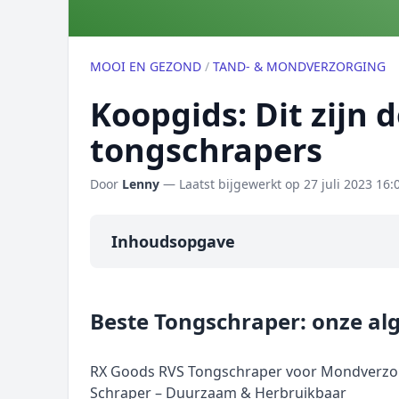
MOOI EN GEZOND
/
TAND- & MONDVERZORGING
Koopgids: Dit zijn 
tongschrapers
Door
Lenny
— Laatst bijgewerkt op
27 juli 2023 16:
Inhoudsopgave
Overzicht
Beste Tongschraper: onze a
Onze algemene topper
Prijs topper
RX Goods RVS Tongschraper voor Mondverzorg
Populaire merken
Schraper – Duurzaam & Herbruikbaar