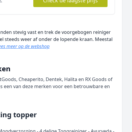
Check de laagste prijs
V.
anden stevig vast en trek de voorgebogen reiniger
el steeds weer af onder de lopende kraan. Meestal
ees meer op de webshop
ken
itGoods, Cheaperito, Dentek, Halita en RX Goods of
ies een van deze merken voor een betrouwbare en
ting topper
ondverzorging - 4 delige Tongreiniger - Ayurveda -