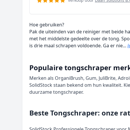
Verkoop door
Daan Solutions B.
Hoe gebruiken?
Pak de uiteinden van de reiniger met beide h
met het middelste gedeelte over de tong. Spo
is drie maal schrapen voldoende. Ga er nie...
l
Populaire tongschraper mer
Merken als OrganiBrush, Gum, JuliBrite, Adro
SolidStock staan bekend om hun kwaliteit. K
duurzame tongschraper.
Beste Tongschraper: onze ra
SolidStock Professionele Tongschraper voor M