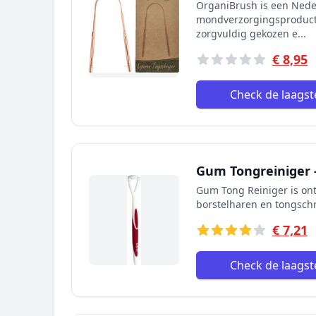
OrganiBrush is een Nede
mondverzorgingsproducte
zorgvuldig gekozen e...
€ 8,95
Check de laagste
Gum Tongreiniger -
Gum Tong Reiniger is ont
borstelharen en tongschra
€ 7,21
Check de laagste