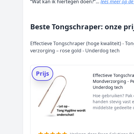
“Wat kan ik hiertegen doen?”...
lees meer op d
Beste Tongschraper: onze pri
Effectieve Tongschraper (hoge kwaliteit) - To
verzorging – rose gold - Underdog tech
Prijs
Effectieve Tongschra
Mondverzorging - Per
Underdog tech
Hoe gebruiken? Pak 
handen stevig vast 
middelste gedeelte o