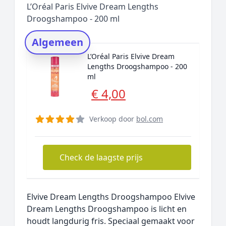
L’Oréal Paris Elvive Dream Lengths
Rating topper
Droogshampoo - 200 ml
Onderzoeksmethode
Algemeen
Alternatieven
L’Oréal Paris Elvive Dream
Prijsniveaus
Lengths Droogshampoo - 200
ml
€ 4,00
Verkoop door
bol.com
Check de laagste prijs
Elvive Dream Lengths Droogshampoo Elvive
Dream Lengths Droogshampoo is licht en
houdt langdurig fris. Speciaal gemaakt voor