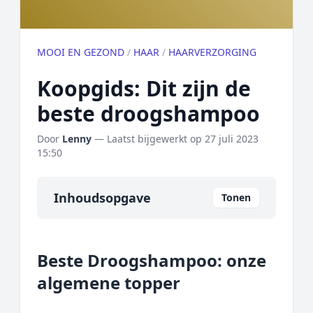
MOOI EN GEZOND
/
HAAR
/
HAARVERZORGING
Koopgids: Dit zijn de
beste droogshampoo
Door
Lenny
— Laatst bijgewerkt op
27 juli 2023
15:50
Inhoudsopgave
Tonen
Overzicht
Beste Droogshampoo: onze
Onze algemene topper
algemene topper
Prijs topper
Populaire merken