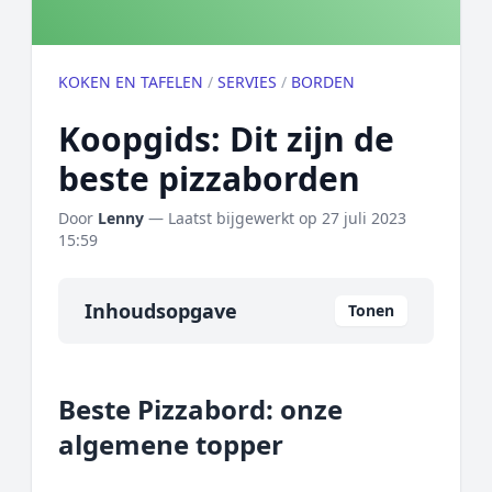
KOKEN EN TAFELEN
/
SERVIES
/
BORDEN
Koopgids: Dit zijn de
beste pizzaborden
Door
Lenny
— Laatst bijgewerkt op
27 juli 2023
15:59
Inhoudsopgave
Tonen
Overzicht
Beste Pizzabord: onze
Onze algemene topper
algemene topper
Prijs topper
Populaire merken