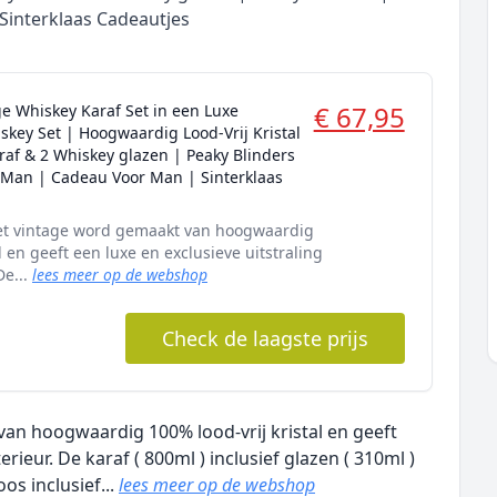
Sinterklaas Cadeautjes
€ 67,95
ge Whiskey Karaf Set in een Luxe
key Set | Hoogwaardig Lood-Vrij Kristal
raf & 2 Whiskey glazen | Peaky Blinders
 Man | Cadeau Voor Man | Sinterklaas
et vintage word gemaakt van hoogwaardig
l en geeft een luxe en exclusieve uitstraling
De...
lees meer op de webshop
Check de laagste prijs
an hoogwaardig 100% lood-vrij kristal en geeft
erieur. De karaf ( 800ml ) inclusief glazen ( 310ml )
s inclusief...
lees meer op de webshop