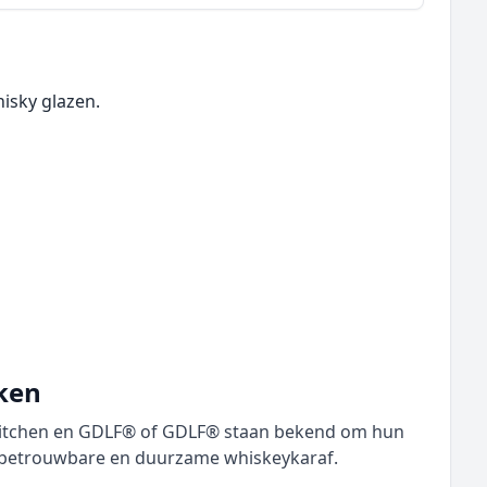
hisky glazen.
ken
Kitchen en GDLF® of GDLF® staan bekend om hun
n betrouwbare en duurzame whiskeykaraf.