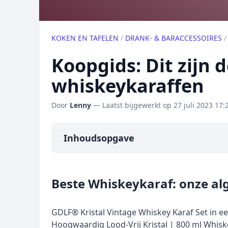
KOKEN EN TAFELEN
/
DRANK- & BARACCESSOIRES
Koopgids: Dit zijn 
whiskeykaraffen
Door
Lenny
— Laatst bijgewerkt op
27 juli 2023 17:
Inhoudsopgave
Overzicht
Beste Whiskeykaraf: onze a
Onze algemene topper
Prijs topper
GDLF® Kristal Vintage Whiskey Karaf Set in 
Populaire merken
Hoogwaardig Lood-Vrij Kristal | 800 ml Whisk