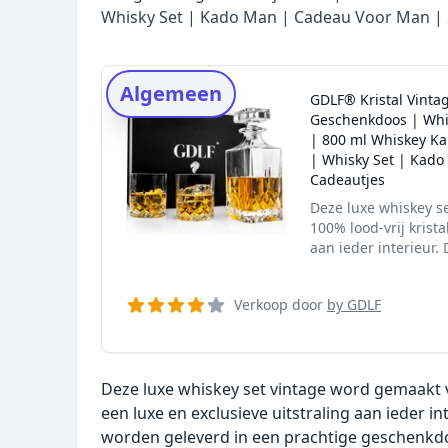
Whisky Set | Kado Man | Cadeau Voor Man | 
Rating topper
Onderzoeksmethode
Alternatieven
Algemeen
GDLF® Kristal Vinta
Prijsniveaus
Geschenkdoos | Whis
| 800 ml Whiskey Ka
| Whisky Set | Kado
Cadeautjes
Deze luxe whiskey s
100% lood-vrij krista
aan ieder interieur. 
Verkoop door
by GDLF
Deze luxe whiskey set vintage word gemaakt v
een luxe en exclusieve uitstraling aan ieder int
worden geleverd in een prachtige geschenkdoo