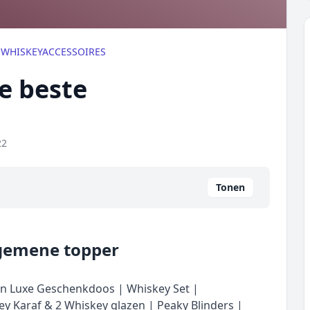
/
WHISKEYACCESSOIRES
de beste
22
Tonen
lgemene topper
een Luxe Geschenkdoos | Whiskey Set |
ey Karaf & 2 Whiskey glazen | Peaky Blinders |