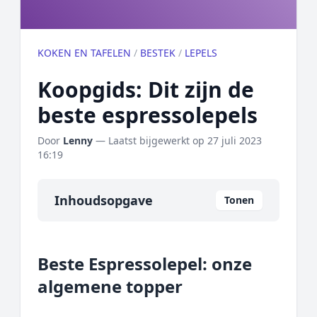
KOKEN EN TAFELEN
/
BESTEK
/
LEPELS
Koopgids: Dit zijn de
beste espressolepels
Door
Lenny
— Laatst bijgewerkt op
27 juli 2023
16:19
Inhoudsopgave
Tonen
Overzicht
Beste Espressolepel: onze
Onze algemene topper
algemene topper
Prijs topper
Populaire merken