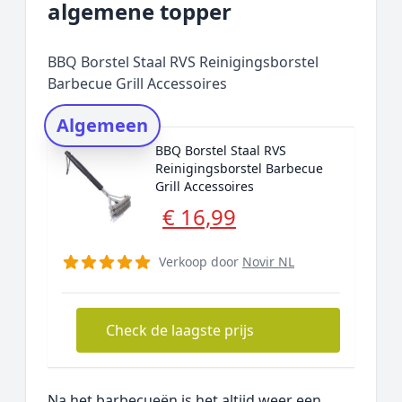
algemene topper
Prijs topper
Populaire merken
BBQ Borstel Staal RVS Reinigingsborstel
Rating topper
Barbecue Grill Accessoires
Onderzoeksmethode
Algemeen
Alternatieven
BBQ Borstel Staal RVS
Prijsniveaus
Reinigingsborstel Barbecue
Grill Accessoires
€ 16,99
Verkoop door
Novir NL
Check de laagste prijs
Na het barbecueën is het altijd weer een