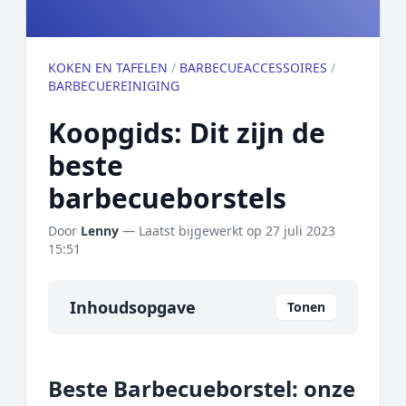
KOKEN EN TAFELEN
/
BARBECUEACCESSOIRES
/
BARBECUEREINIGING
Koopgids: Dit zijn de
beste
barbecueborstels
Door
Lenny
— Laatst bijgewerkt op
27 juli 2023
15:51
Inhoudsopgave
Tonen
Overzicht
Beste Barbecueborstel: onze
Onze algemene topper