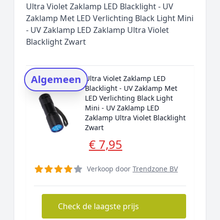
Ultra Violet Zaklamp LED Blacklight - UV
Wat is een UV zaklamp?
Zaklamp Met LED Verlichting Black Light Mini
- UV Zaklamp LED Zaklamp Ultra Violet
Hoe maak je een UV licht?
Blacklight Zwart
Prijs topper
Populaire merken
Rating topper
Algemeen
Ultra Violet Zaklamp LED
Blacklight - UV Zaklamp Met
Onderzoeksmethode
LED Verlichting Black Light
Alternatieven
Mini - UV Zaklamp LED
Zaklamp Ultra Violet Blacklight
Prijsniveaus
Zwart
€ 7,95
Verkoop door
Trendzone BV
Check de laagste prijs