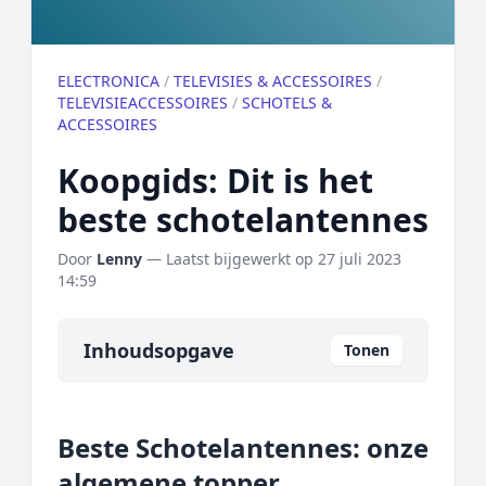
ELECTRONICA
/
TELEVISIES & ACCESSOIRES
/
TELEVISIEACCESSOIRES
/
SCHOTELS &
ACCESSOIRES
Koopgids: Dit is het
beste schotelantennes
Door
Lenny
— Laatst bijgewerkt op
27 juli 2023
14:59
Inhoudsopgave
Tonen
Overzicht
Beste Schotelantennes: onze
Onze algemene topper
algemene topper