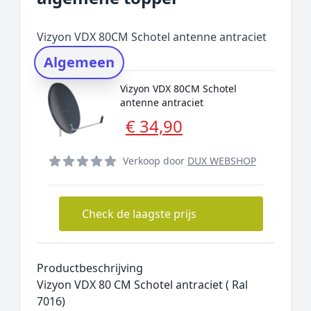
Prijs topper
Populaire merken
Vizyon VDX 80CM Schotel antenne antraciet
Rating topper
Algemeen
Onderzoeksmethode
Vizyon VDX 80CM Schotel
Alternatieven
antenne antraciet
Prijsniveaus
€ 34,90
Verkoop door
DUX WEBSHOP
Check de laagste prijs
Productbeschrijving
Vizyon VDX 80 CM Schotel antraciet ( Ral
7016)