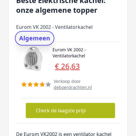
Beste Elektrische kachel:
Onze algemene topper
onze algemene topper
Prijs topper
Populaire merken
Eurom VK 2002 - Ventilatorkachel
Rating topper
Algemeen
Onderzoeksmethode
Eurom VK 2002 -
Alternatieven
Ventilatorkachel
Prijsniveaus
€ 26,63
Verkoop door
deboerdrachten.nl
Check de laagste prijs
De Eurom VK2002 is een ventilator kachel