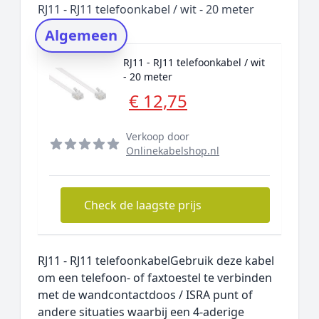
RJ11 - RJ11 telefoonkabel / wit - 20 meter
Rating topper
Algemeen
Onderzoeksmethode
RJ11 - RJ11 telefoonkabel / wit
Alternatieven
- 20 meter
Prijsniveaus
€ 12,75
Verkoop door
Onlinekabelshop.nl
Check de laagste prijs
RJ11 - RJ11 telefoonkabelGebruik deze kabel
om een telefoon- of faxtoestel te verbinden
met de wandcontactdoos / ISRA punt of
andere situaties waarbij een 4-aderige