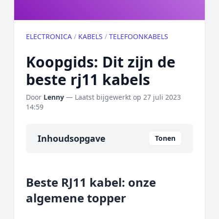
ELECTRONICA
/
KABELS
/
TELEFOONKABELS
Koopgids: Dit zijn de
beste rj11 kabels
Door
Lenny
— Laatst bijgewerkt op
27 juli 2023
14:59
Inhoudsopgave
Tonen
Overzicht
Beste RJ11 kabel: onze
Onze algemene topper
algemene topper
Prijs topper
Populaire merken