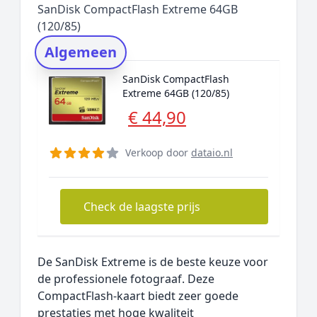
SanDisk CompactFlash Extreme 64GB
Rating topper
(120/85)
Onderzoeksmethode
Algemeen
Alternatieven
SanDisk CompactFlash
Prijsniveaus
Extreme 64GB (120/85)
€ 44,90
Verkoop door
dataio.nl
Check de laagste prijs
De SanDisk Extreme is de beste keuze voor
de professionele fotograaf. Deze
CompactFlash-kaart biedt zeer goede
prestaties met hoge kwaliteit