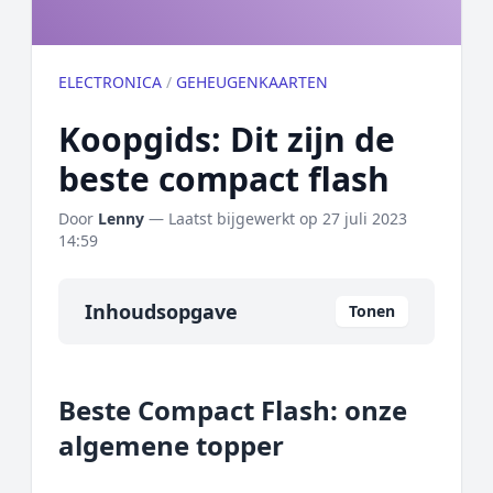
ELECTRONICA
/
GEHEUGENKAARTEN
Koopgids: Dit zijn de
beste compact flash
Door
Lenny
— Laatst bijgewerkt op
27 juli 2023
14:59
Inhoudsopgave
Tonen
Overzicht
Beste Compact Flash: onze
Onze algemene topper
algemene topper
Prijs topper
Populaire merken