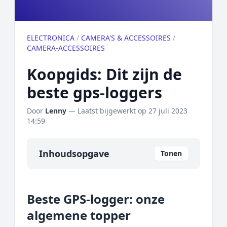
ELECTRONICA
/
CAMERA'S & ACCESSOIRES
/
CAMERA-ACCESSOIRES
Koopgids: Dit zijn de
beste gps-loggers
Door
Lenny
— Laatst bijgewerkt op
27 juli 2023
14:59
Inhoudsopgave
Tonen
Overzicht
Beste GPS-logger: onze
Onze algemene topper
algemene topper
Prijs topper