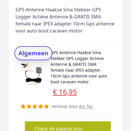
Populaire merken
GPS Antenne Haakse Sma Stekker GPS
Rating topper
Logger Actieve Antenne & GRATIS SMA
female naar IPEX adapter 10cm Gps antenne
Onderzoeksmethode
voor auto boot caravan motor
Alternatieven
Prijsniveaus
Algemeen
GPS Antenne Haakse Sma
Stekker GPS Logger Actieve
Antenne & GRATIS SMA
female naar IPEX adapter
10cm Gps antenne voor auto
boot caravan motor
€ 16,95
Verkoop door
Arc Tec
Check de laagste prijs