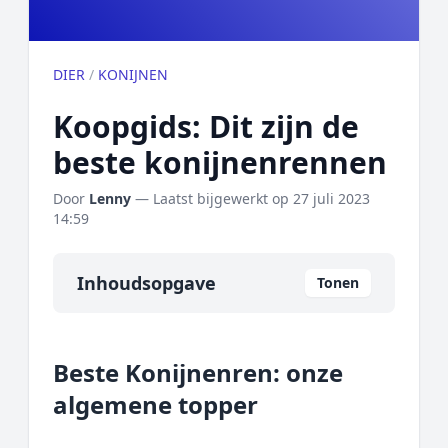
DIER
/
KONIJNEN
Koopgids: Dit zijn de
beste konijnenrennen
Door
Lenny
— Laatst bijgewerkt op
27 juli 2023
14:59
Inhoudsopgave
Tonen
Overzicht
Beste Konijnenren: onze
Onze algemene topper
algemene topper
Prijs topper
Populaire merken