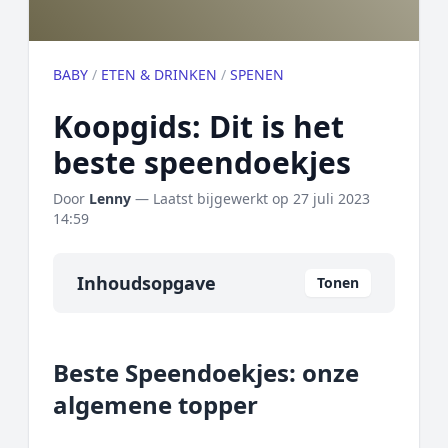
BABY
/
ETEN & DRINKEN
/
SPENEN
Koopgids: Dit is het
beste speendoekjes
Door
Lenny
— Laatst bijgewerkt op
27 juli 2023
14:59
Inhoudsopgave
Tonen
Overzicht
Beste Speendoekjes: onze
Onze algemene topper
algemene topper
Prijs topper
Populaire merken